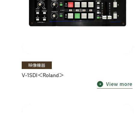
映像機器
V-1SDI＜Roland＞
View more