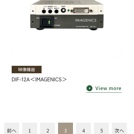
映像機器
DIF-12A＜IMAGENICS＞
View more
前へ
1
2
3
4
5
次へ