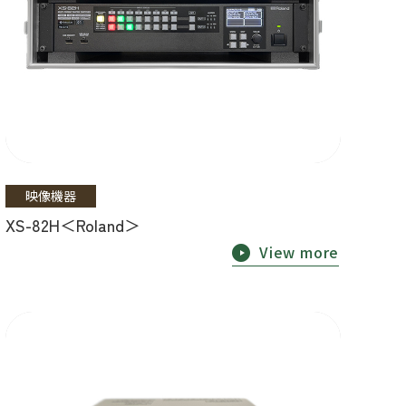
映像機器
XS-82H＜Roland＞
View more