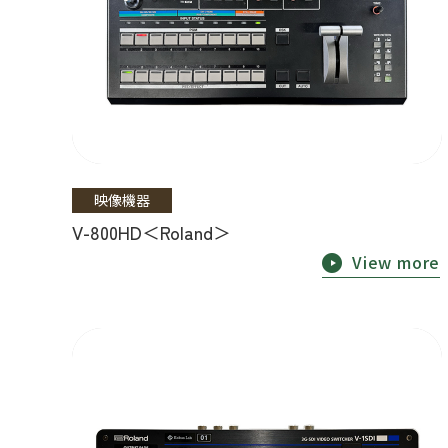
映像機器
V-800HD＜Roland＞
View more