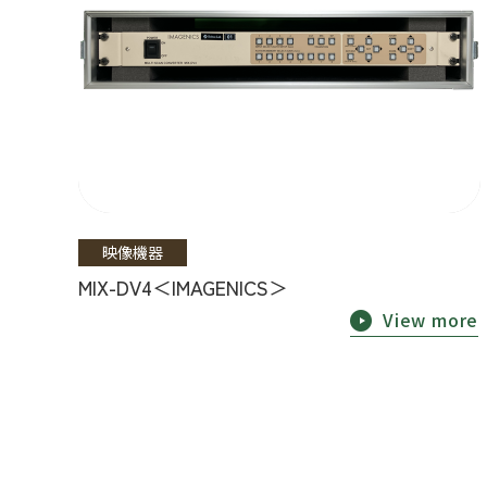
映像機器
MIX-DV4＜IMAGENICS＞
View more