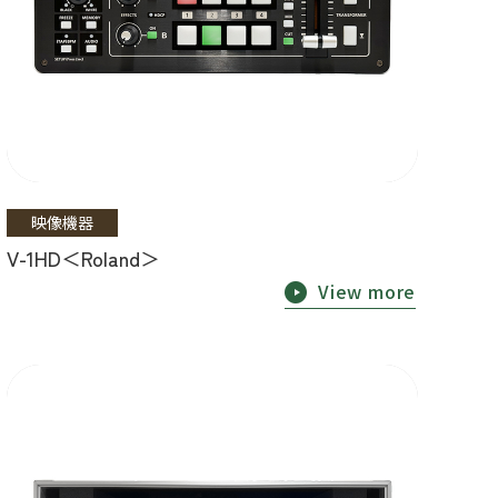
映像機器
V-1HD＜Roland＞
View more