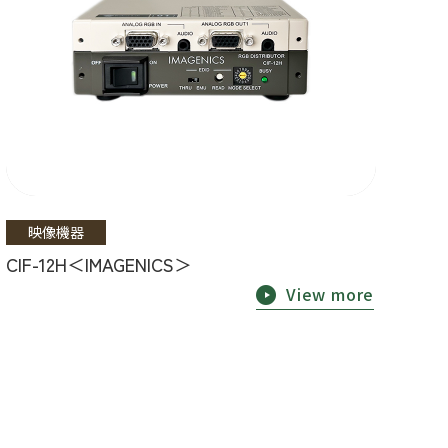
映像機器
CIF-12H＜IMAGENICS＞
View more