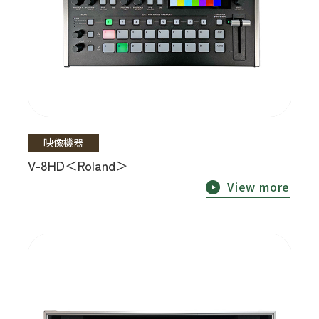
映像機器
V-8HD＜Roland＞
View more