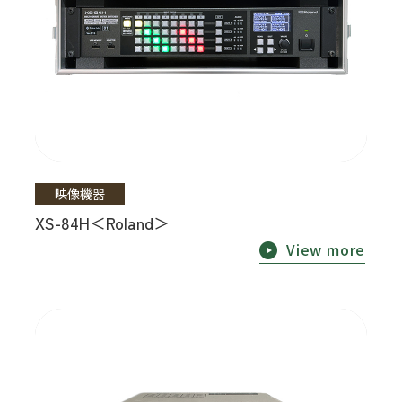
映像機器
XS-84H＜Roland＞
View more